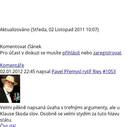
Aktualizováno (Středa, 02 Listopad 2011 10:07)
Komentovat článek
Pro účast v diskuzi se musíte
přihlásit
nebo
zaregistrovat
.
Komentáře
02.01.2012 22:45
napsal
Pavel Přemysl rytíř Ries
#1053
Velmi pěkně napsaná úvaha s trefnými argumenty, ale u
Klause škoda slov. Osobně se velmi stydím za tuto hlavu
státu.
Číst dál…