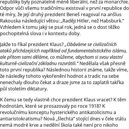
republiky byly poznatelně méně liberální, než za monarchie.
Odpor vůči všemu tradičnímu existoval v první republice do
té míry, že její druhý prezident Beneš reagoval na anšlus
Rakouska následující větou: „Raději Hitler, než Habsburk.“
Vzhledem k tomu jaký se psal rok, jedná se o dost těžko
pochopitelná slova i v kontextu doby.
Jakže to říkal prezident Klaus?
„Obáváme se civilizačních
ataků přicházejících například od fundamentalistického islámu,
ale přitom sami děláme, co můžeme, abychom si svou vlastní
kulturně-civilizační základnu rozvrátili.“
Nedělala však přesně
toto první republika? Následnou historii známe, takže víme,
že následky tohoto vykořenění hodnot a tradic na sebe
nenechaly dlouho čekat a draze jsme za to zaplatili takřka
půl stoletím diktatury.
K čemu se tedy vlastně chce prezident Klaus vracet? K těm
hodnotám, které se prosazovaly po roce 1918? K
revolučnímu konceptu hysterického antikatolicismu a
antiaristokratismu? Nová „šlechta“ stojící dnes v čele státu
nemá modré krve a nedělní škola také není pro nikoho