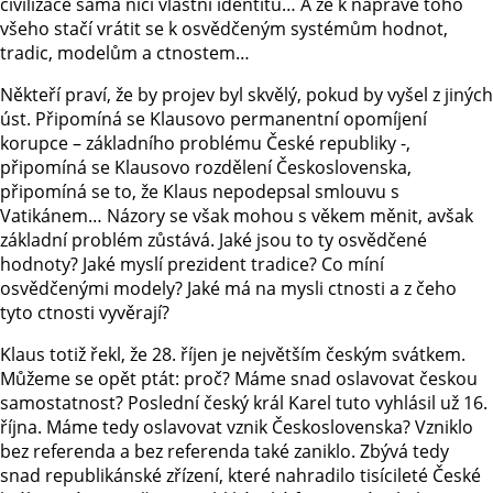
civilizace sama ničí vlastní identitu… A že k nápravě toho
všeho stačí vrátit se k osvědčeným systémům hodnot,
tradic, modelům a ctnostem…
Někteří praví, že by projev byl skvělý, pokud by vyšel z jiných
úst. Připomíná se Klausovo permanentní opomíjení
korupce – základního problému České republiky -,
připomíná se Klausovo rozdělení Československa,
připomíná se to, že Klaus nepodepsal smlouvu s
Vatikánem… Názory se však mohou s věkem měnit, avšak
základní problém zůstává. Jaké jsou to ty osvědčené
hodnoty? Jaké myslí prezident tradice? Co míní
osvědčenými modely? Jaké má na mysli ctnosti a z čeho
tyto ctnosti vyvěrají?
Klaus totiž řekl, že 28. říjen je největším českým svátkem.
Můžeme se opět ptát: proč? Máme snad oslavovat českou
samostatnost? Poslední český král Karel tuto vyhlásil už 16.
října. Máme tedy oslavovat vznik Československa? Vzniklo
bez referenda a bez referenda také zaniklo. Zbývá tedy
snad republikánské zřízení, které nahradilo tisícileté České