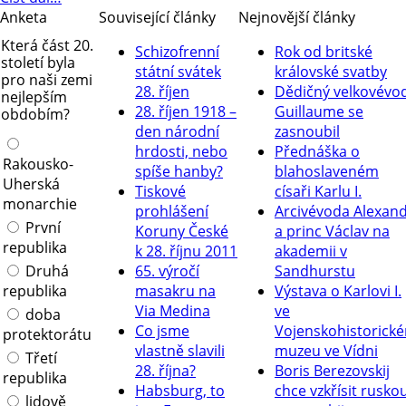
Anketa
Související články
Nejnovější články
Která část 20.
Schizofrenní
Rok od britské
století byla
státní svátek
královské svatby
pro naši zemi
28. říjen
Dědičný velkovévo
nejlepším
28. říjen 1918 –
Guillaume se
obdobím?
den národní
zasnoubil
hrdosti, nebo
Přednáška o
Rakousko-
spíše hanby?
blahoslaveném
Uherská
Tiskové
císaři Karlu I.
monarchie
prohlášení
Arcivévoda Alexan
První
Koruny České
a princ Václav na
republika
k 28. říjnu 2011
akademii v
Druhá
65. výročí
Sandhurstu
republika
masakru na
Výstava o Karlovi I.
Via Medina
ve
doba
Co jsme
Vojenskohistorick
protektorátu
vlastně slavili
muzeu ve Vídni
Třetí
28. října?
Boris Berezovskij
republika
Habsburg, to
chce vzkřísit rusko
lidově