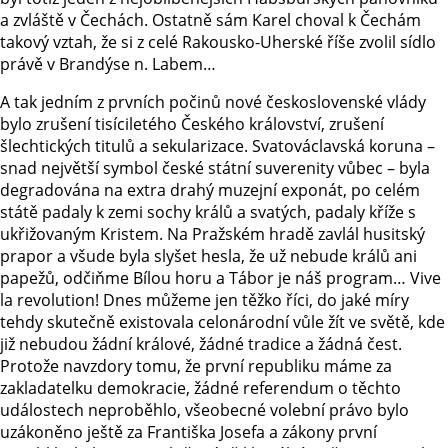
a zvláště v Čechách. Ostatně sám Karel choval k Čechám
takový vztah, že si z celé Rakousko-Uherské říše zvolil sídlo
právě v Brandýse n. Labem…
A tak jedním z prvních počinů nové československé vlády
bylo zrušení tisíciletého Českého království, zrušení
šlechtických titulů a sekularizace. Svatováclavská koruna –
snad největší symbol české státní suverenity vůbec – byla
degradována na extra drahý muzejní exponát, po celém
státě padaly k zemi sochy králů a svatých, padaly kříže s
ukřižovaným Kristem. Na Pražském hradě zavlál husitský
prapor a všude byla slyšet hesla, že už nebude králů ani
papežů, odčiňme Bílou horu a Tábor je náš program… Vive
la revolution! Dnes můžeme jen těžko říci, do jaké míry
tehdy skutečně existovala celonárodní vůle žít ve světě, kde
již nebudou žádní králové, žádné tradice a žádná čest.
Protože navzdory tomu, že první republiku máme za
zakladatelku demokracie, žádné referendum o těchto
událostech neproběhlo, všeobecné volební právo bylo
uzákoněno ještě za Františka Josefa a zákony první