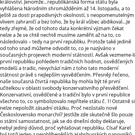
království. Jenomže…republikánská forma státu byla
vyhlášena Národním shromážděním až 14. listopadu, a to
ještě za dosti prapodivných okolností, s neopomenutelným
vlivem zahraničí a bez toho, že by král vůbec abdikoval…Je
tedy zřejmé, že od tohoto data konkrétní význam čekat
nelze a že se chtě nechtě musíme zaměřit až na to, co
následovalo – tedy na první republiku. Protože také jedině
od toho snad můžeme odvodit to, co je nazýváno v
současných projevech moderní státností. Avšak vezmeme-li
první republiku pohledem tradičních hodnot, osvědčených
modelů a tradic, nevychází nám z toho tato moderní
státnost právě s nejlepším vysvědčením. Přesněji řečeno,
naše současná čtvrtá republika by mohla být té první
učitelkou v oblasti svobody konzervativního přesvědčení.
Konzervativní, osvědčené a tradiční bylo v první republice
všechno to, co symbolizovalo nepřítele státu č. 1! Ostatně si
nelze nepoložit zásadní otázku. Proč nezůstalo nové
Československo monarchií? Jestliže zde skutečně šlo pouze
o státní samostatnost, jak se do dnešní doby deklaruje,
nebyl jediný důvod, proč vyhlašovat republiku. Císař Karel
byl totiž jeden z nejoblíbenějších Habsburských panovníků