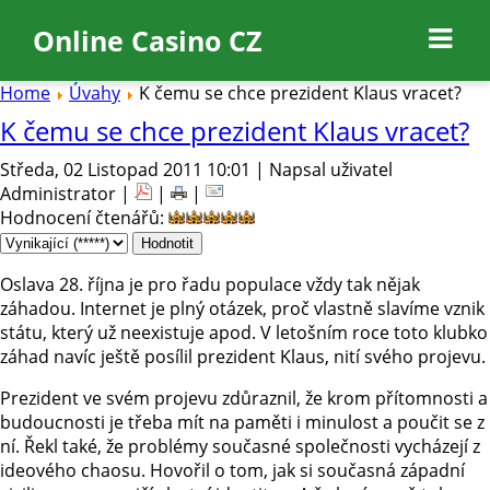
Online Casino CZ
Home
Úvahy
K čemu se chce prezident Klaus vracet?
K čemu se chce prezident Klaus vracet?
Středa, 02 Listopad 2011 10:01 | Napsal uživatel
Administrator |
|
|
Hodnocení čtenářů
:
Oslava 28. října je pro řadu populace vždy tak nějak
záhadou. Internet je plný otázek, proč vlastně slavíme vznik
státu, který už neexistuje apod. V letošním roce toto klubko
záhad navíc ještě posílil prezident Klaus, nití svého projevu.
Prezident ve svém projevu zdůraznil, že krom přítomnosti a
budoucnosti je třeba mít na paměti i minulost a poučit se z
ní. Řekl také, že problémy současné společnosti vycházejí z
ideového chaosu. Hovořil o tom, jak si současná západní