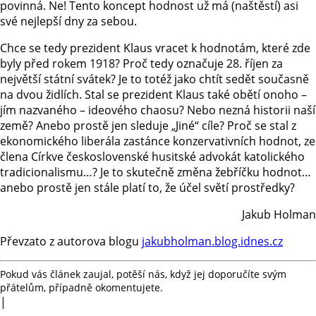
povinná. Ne! Tento koncept hodnost už má (naštěstí) asi
své nejlepší dny za sebou.
Chce se tedy prezident Klaus vracet k hodnotám, které zde
byly před rokem 1918? Proč tedy označuje 28. říjen za
největší státní svátek? Je to totéž jako chtít sedět současně
na dvou židlích. Stal se prezident Klaus také obětí onoho –
jím nazvaného – ideového chaosu? Nebo nezná historii naší
země? Anebo prostě jen sleduje „Jiné“ cíle? Proč se stal z
ekonomického liberála zastánce konzervativních hodnot, ze
člena Církve československé husitské advokát katolického
tradicionalismu…? Je to skutečně změna žebříčku hodnot…
anebo prostě jen stále platí to, že účel světí prostředky?
Jakub Holman
Převzato z autorova blogu
jakubholman.blog.idnes.cz
Pokud vás článek zaujal, potěší nás, když jej doporučíte svým
přátelům, případně okomentujete.
|