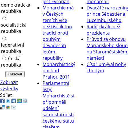
jest Evropan
monarchii
demokratická
Monarchie má
Dvacáté narozenin
republika
v Českých
prince Sébastiena
zemích více
Lucemburského
socialistická
než tisíciletou
Raději krále než
republika
tradici proti
prezidenta
pouhým
Průvod za obnovu
federativní
devadesáti
Mariánského slou
republika
letům
na Staroměstském
republiky
náměstí
Česká
Monarchistický
Císař umýval nohy
republika
pochod
chudým
Prahou 2011
Zobrazit
Parlamentní
výsledky
listy:
Sdílet
Monarchisté si
připomněli
udělení
samostatnosti
českému státu
císařem