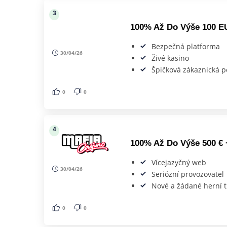
100% Až Do Výše 100 E
Bezpečná platforma
30/04/26
Živé kasino
Špičková zákaznická 
0
0
100% Až Do Výše 500 € 
Vícejazyčný web
30/04/26
Seriózní provozovatel
Nové a žádané herní t
0
0