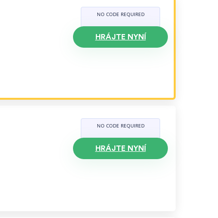
NO CODE REQUIRED
HRÁJTE NYNÍ
NO CODE REQUIRED
HRÁJTE NYNÍ