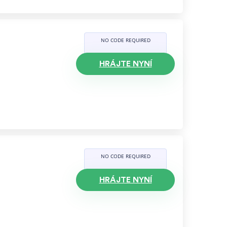
NO CODE REQUIRED
HRÁJTE NYNÍ
NO CODE REQUIRED
HRÁJTE NYNÍ