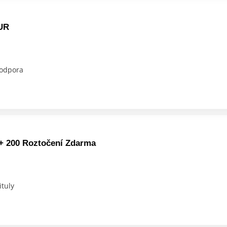
UR
podpora
+ 200 Roztočení Zdarma
ituly