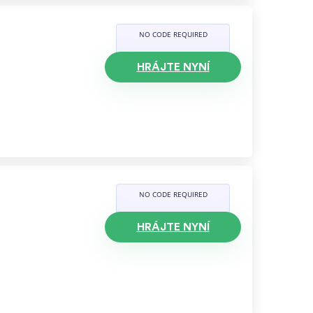
NO CODE REQUIRED
HRÁJTE NYNÍ
NO CODE REQUIRED
HRÁJTE NYNÍ