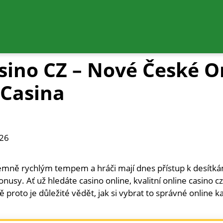
sino CZ – Nové České O
 Casina
26
trémně rychlým tempem a hráči mají dnes přístup k desítk
onusy. Ať už hledáte casino online, kvalitní online casino c
proto je důležité vědět, jak si vybrat to správné online k