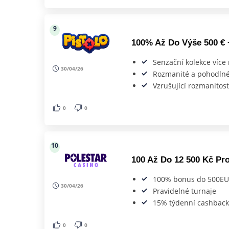
100% Až Do Výše 500 € 
Senzační kolekce více
30/04/26
Rozmanité a pohodlné
Vzrušující rozmanitos
0
0
100 Až Do 12 500 Kč Pr
100% bonus do 500EUR
30/04/26
Pravidelné turnaje
15% týdenní cashback
0
0