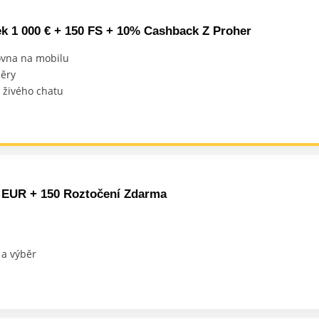
ek 1 000 € + 150 FS + 10% Cashback Z Proher
ovna na mobilu
běry
a živého chatu
 EUR + 150 Roztočení Zdarma
 a výběr