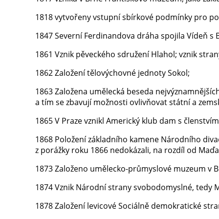
1818 vytvořeny vstupní sbírkové podmínky pro po
1847 Severní Ferdinandova dráha spojila Vídeň s
1861 Vznik pěveckého sdružení Hlahol; vznik stra
1862 Založení tělovýchovné jednoty Sokol;
1863 Založena umělecká beseda nejvýznamnějších č
a tím se zbavují možnosti ovlivňovat státní a zems
1865 V Praze vznikl Americký klub dam s členstvím
1868 Položení základního kamene Národního divadla
z porážky roku 1866 nedokázali, na rozdíl od Maďarů
1873 Založeno umělecko-průmyslové muzeum v B
1874 Vznik Národní strany svobodomyslné, tedy M
1878 Založení levicové Sociálně demokratické stran