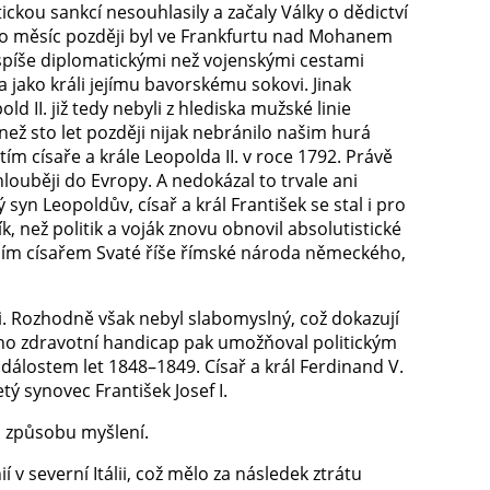
ckou sankcí nesouhlasily a začaly Války o dědictví
a o měsíc později byl ve Frankfurtu nad Mohanem
spíše diplomatickými než vojenskými cestami
jako králi jejímu bavorskému sokovi. Jinak
ld II. již tedy nebyli z hlediska mužské linie
než sto let později nijak nebránilo našim hurá
m císaře a krále Leopolda II. v roce 1792. Právě
louběji do Evropy. A nedokázal to trvale ani
yn Leopoldův, císař a král František se stal i pro
ež politik a voják znovu obnovil absolutistické
edním císařem Svaté říše římské národa německého,
i. Rozhodně však nebyl slabomyslný, což dokazují
eho zdravotní handicap pak umožňoval politickým
álostem let 1848–1849. Císař a král Ferdinand V.
ý synovec František Josef I.
ím způsobu myšlení.
 v severní Itálii, což mělo za následek ztrátu