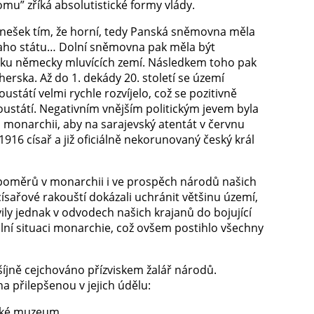
mu” zříká absolutistické formy vlády.
o dnešek tím, že horní, tedy Panská sněmovna měla
 blaho státu… Dolní sněmovna pak měla být
polku německy mluvících zemí. Následkem toho pak
rska. Až do 1. dekády 20. století se území
tátí velmi rychle rozvíjelo, což se pozitivně
soustátí. Negativním vnějším politickým jevem byla
monarchii, aby na sarajevský atentát v červnu
16 císař a již oficiálně nekorunovaný český král
h poměrů v monarchii i ve prospěch národů našich
 císařové rakouští dokázali uchránit většinu území,
ily jednak v odvodech našich krajanů do bojující
lní situaci monarchie, což ovšem postihlo všechny
šíjně cejchováno přízviskem žalář národů.
 přilepšenou v jejich údělu:
mské muzeum.