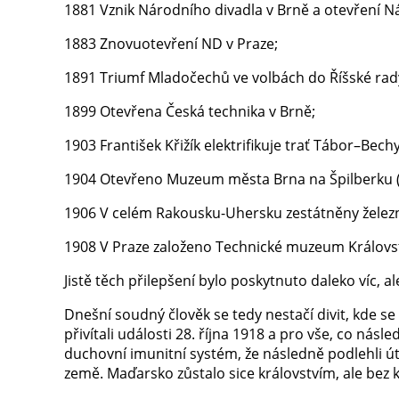
1881 Vznik Národního divadla v Brně a otevření N
1883 Znovuotevření ND v Praze;
1891 Triumf Mladočechů ve volbách do Říšské rad
1899 Otevřena Česká technika v Brně;
1903 František Křižík elektrifikuje trať Tábor–Bech
1904 Otevřeno Muzeum města Brna na Špilberku (
1906 V celém Rakousku-Uhersku zestátněny železn
1908 V Praze založeno Technické muzeum Královst
Jistě těch přilepšení bylo poskytnuto daleko víc, a
Dnešní soudný člověk se tedy nestačí divit, kde s
přivítali události 28. října 1918 a pro vše, co násle
duchovní imunitní systém, že následně podlehli út
země. Maďarsko zůstalo sice královstvím, ale bez 