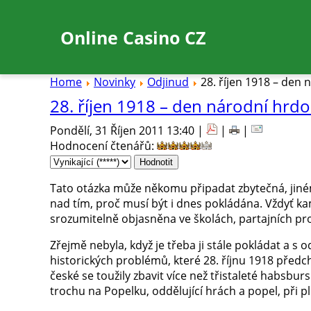
Online Casino CZ
Home
Novinky
Odjinud
28. říjen 1918 – den 
28. říjen 1918 – den národní hrdo
Pondělí, 31 Říjen 2011 13:40 |
|
|
Hodnocení čtenářů
:
Tato otázka může někomu připadat zbytečná, jiné
nad tím, proč musí být i dnes pokládána. Vždyť ka
srozumitelně objasněna ve školách, partajních pr
Zřejmě nebyla, když je třeba ji stále pokládat a s
historických problémů, které 28. říjnu 1918 předch
české se toužily zbavit více než třistaleté habsbu
trochu na Popelku, oddělující hrách a popel, při 