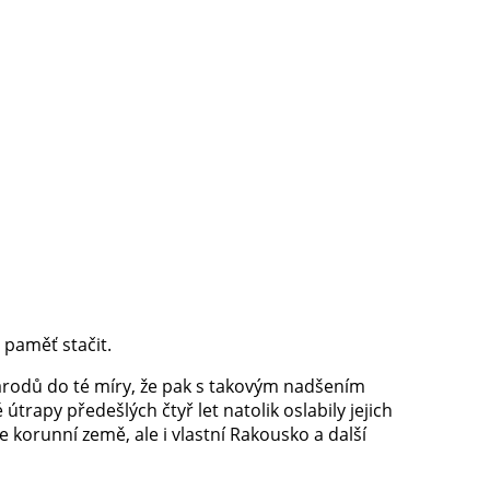
 paměť stačit.
národů do té míry, že pak s takovým nadšením
 útrapy předešlých čtyř let natolik oslabily jejich
 korunní země, ale i vlastní Rakousko a další