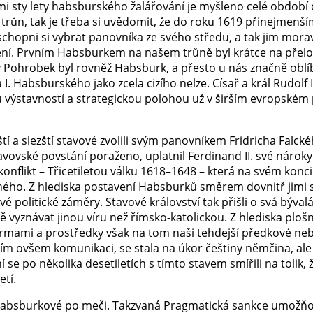
emi sty lety habsburského žalářování je myšleno celé období
a trůn, tak je třeba si uvědomit, že do roku 1619 přinejmen
i schopni si vybrat panovníka ze svého středu, a tak jim mor
není. Prvním Habsburkem na našem trůně byl krátce na přelomu
 Pohrobek byl rovněž Habsburk, a přesto u nás značně oblí
I. Habsburského jako zcela cizího nelze. Císař a král Rudol
u výstavností a strategickou polohou už v širším evropském 
tí a slezští stavové zvolili svým panovníkem Fridricha Falckéh
avovské povstání poraženo, uplatnil Ferdinand II. své nárok
onflikt – Třicetiletou válku 1618–1648 – která na svém konci
ého. Z hlediska postavení Habsburků směrem dovnitř jimi sp
politické záměry. Stavové království tak přišli o svá bývalá 
yznávat jinou víru než římsko-katolickou. Z hlediska ploš
ormami a prostředky však na tom naši tehdejší předkové nebyl
 ovšem komunikaci, se stala na úkor češtiny němčina, ale z
se po několika desetiletích s tímto stavem smířili na tolik
etí.
Habsburkové po meči. Takzvaná Pragmatická sankce umožňova