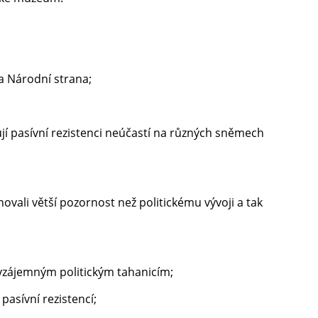
a Národní strana;
í pasívní rezistenci neúčastí na různých sněmech
vali větší pozornost než politickému vývoji a tak
vzájemným politickým tahanicím;
pasívní rezistencí;