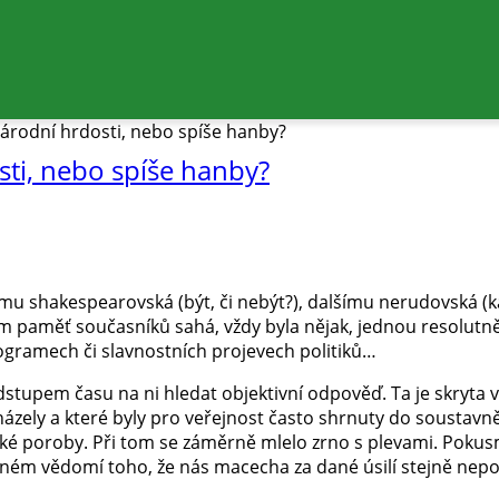
národní hrdosti, nebo spíše hanby?
sti, nebo spíše hanby?
mu shakespearovská (být, či nebýt?), dalšímu nerudovská (
m paměť současníků sahá, vždy byla nějak, jednou resolutně,
ogramech či slavnostních projevech politiků…
 odstupem času na ni hledat objektivní odpověď. Ta je skryta 
ázely a které byly pro veřejnost často shrnuty do soustavně
rské poroby. Při tom se záměrně mlelo zrno s plevami. Pokusm
plném vědomí toho, že nás macecha za dané úsilí stejně nep