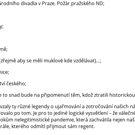
árodního divadla v Praze. Požár pražského ND;
y;
yně;
zřejmě aby se měli muklové kde vzdělávat)…;
ice;
ví českého;
le to snad bude na připomenutí těm, kdož ztratili historickou
e vzaly ty různé legendy o ujařmování a zotročování našich 
dovalo po tom. Je pro to jediné logické vysvětlení – že válečné
okům nelegitimistické pandemie, která zachvátila nejen naše
krále, kterého odmítl přijmout sám regent.