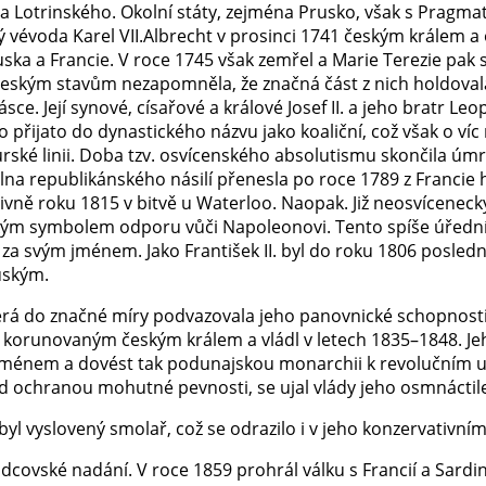
 Lotrinského. Okolní státy, zejména Prusko, však s Pragmati
 vévoda Karel VII.Albrecht v prosinci 1741 českým králem 
ka a Francie. V roce 1745 však zemřel a Marie Terezie pak 
českým stavům nezapomněla, že značná část z nich holdovala 
e. Její synové, císařové a králové Josef II. a jeho bratr Leopo
řijato do dynastického názvu jako koaliční, což však o víc 
ské linii. Doba tzv. osvícenského absolutismu skončila úmrtí
lna republikánského násilí přenesla po roce 1789 z Francie h
ě roku 1815 v bitvě u Waterloo. Naopak. Již neosvícenecký s
m symbolem odporu vůči Napoleonovi. Tento spíše úředník, n
í za svým jménem. Jako František II. byl do roku 1806 posl
uským.
která do značné míry podvazovala jeho panovnické schopnost
m korunovaným českým králem a vládl v letech 1835–1848. J
jménem a dovést tak podunajskou monarchii k revolučním ud
 ochranou mohutné pevnosti, se ujal vlády jeho osmnáctilet
o byl vyslovený smolař, což se odrazilo i v jeho konzervativn
dcovské nadání. V roce 1859 prohrál válku s Francií a Sardinií