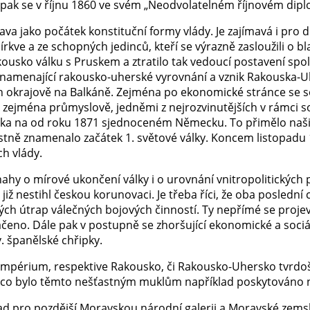
ě pak se v říjnu 1860 ve svém „Neodvolatelném říjnovém diplo
tava jako počátek konstituční formy vlády. Je zajímavá i pr
írkve a ze schopných jedinců, kteří se výrazně zasloužili o
kousko válku s Pruskem a ztratilo tak vedoucí postavení s
znamenající rakousko-uherské vyrovnání a vznik Rakouska-Uhe
n okrajově na Balkáně. Zejména po ekonomické stránce se sous
y, zejména průmyslově, jedněmi z nejrozvinutějších v rámci 
ska na od roku 1871 sjednoceném Německu. To přimělo naši 
tně znamenalo začátek 1. světové války. Koncem listopadu 19
ch vlády.
snahy o mírové ukončení války i o urovnání vnitropolitickýc
 již nestihl českou korunovaci. Je třeba říci, že oba poslední
ých útrap válečných bojových činností. Ty nepřímé se projev
eno. Dále pak v postupně se zhoršující ekonomické a sociá
v. španělské chřipky.
é impérium, respektive Rakousko, či Rakousko-Uhersko tvrdo
e, co bylo těmto nešťastným muklům například poskytováno na
lad pro pozdější Moravskou národní galerii a Moravské ze