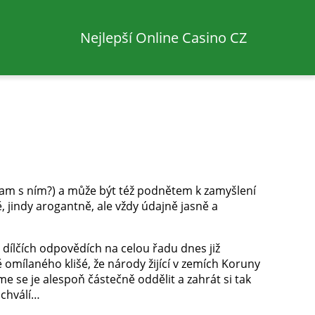
Nejlepší Online Casino CZ
kam s ním?) a může být též podnětem k zamyšlení
 jindy arogantně, ale vždy údajně jasně a
v dílčích odpovědích na celou řadu dnes již
 omílaného klišé, že národy žijící v zemích Koruny
e se je alespoň částečně oddělit a zahrát si tak
ochválí…