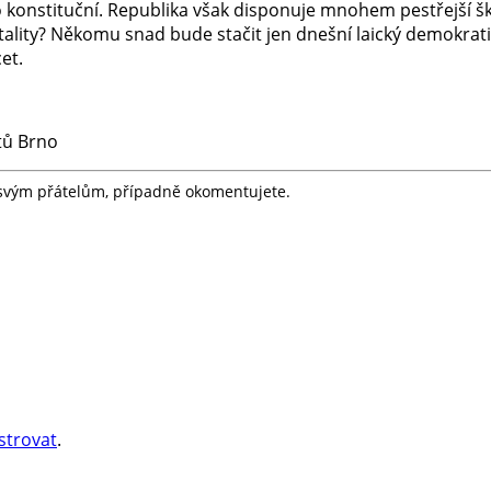
onstituční. Republika však disponuje mnohem pestřejší šká
tality? Někomu snad bude stačit jen dnešní laický demokrat
et.
tů Brno
e svým přátelům, případně okomentujete.
strovat
.