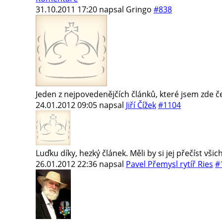
31.10.2011 17:20
napsal
Gringo
#838
Jeden z nejpovedenějčích článků, které jsem zde čet
24.01.2012 09:05
napsal
Jiří Čížek
#1104
Luďku díky, hezký článek. Měli by si jej přečíst v
26.01.2012 22:36
napsal
Pavel Přemysl rytíř Ries
#