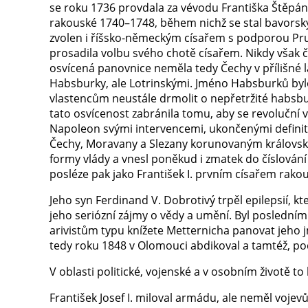
se roku 1736 provdala za vévodu Františka Štěpána
rakouské 1740–1748, během nichž se stal bavorský
zvolen i říšsko-německým císařem s podporou Prus
prosadila volbu svého chotě císařem. Nikdy však 
osvícená panovnice neměla tedy Čechy v přílišné lásc
Habsburky, ale Lotrinskými. Jméno Habsburků bylo p
vlastencům neustále drmolit o nepřetržité habsbur
tato osvícenost zabránila tomu, aby se revoluční v
Napoleon svými intervencemi, ukončenými definitivn
Čechy, Moravany a Slezany korunovaným královský
formy vlády a vnesl poněkud i zmatek do číslován
posléze pak jako František I. prvním císařem rako
Jeho syn Ferdinand V. Dobrotivý trpěl epilepsií, 
jeho seriózní zájmy o vědy a umění. Byl poslední
arivistům typu knížete Metternicha panovat jeho 
tedy roku 1848 v Olomouci abdikoval a tamtéž, pod
V oblasti politické, vojenské a v osobním životě t
František Josef I. miloval armádu, ale neměl vojevů