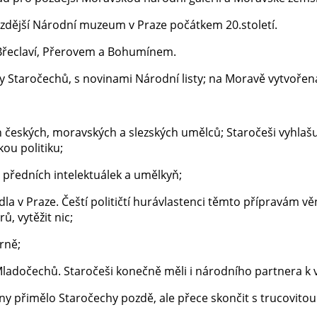
zdější Národní muzeum v Praze počátkem 20.století.
 Břeclaví, Přerovem a Bohumínem.
ny Staročechů, s novinami Národní listy; na Moravě vytvořen
eských, moravských a slezských umělců; Staročeši vyhlašuj
kou politiku;
 předních intelektuálek a umělkyň;
 v Praze. Čeští političtí hurávlastenci těmto přípravám věno
, vytěžit nic;
rně;
ladočechů. Staročeši konečně měli i národního partnera k 
y přimělo Staročechy pozdě, ale přece skončit s trucovitou 