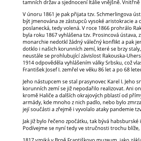
tamních držav a sjednocení Itálie vnějšně. Vnitřn
V únoru 1861 je pak přijata tzv. Schmerlingova ús
být jmenována ze zástupců vysoké aristokracie a c
poslanecká, tedy volená. V roce 1866 prohrálo Ra
byla roku 1867 vyhlášena tzv. Prosincová ústava, 
monarchie nedotkl žádný válečný konflikt a pak je
dotklo i našich korunních zemí, které se brzy stal
neustále se prohlubující závislost Rakouska-Uher
1914 odpověděla vyhlášením války Srbsku, což vlas
František Josef I. zemřel ve věku 86 let a po 68 lete
Jeho nástupcem se stal prasynovec Karel I. Jeho 
korunních zemí se již nepodařilo realizovat. Ani on
kromě Haliče a dalších okrajových pblastí od přím
armády, kde mnoho z nich padlo, nebo bylo zmrzač
její součásti a zřejmě i vyvolalo ataky pandemie tz
Jak již bylo řečeno zpočátku, tak bývá habsbursk
Podívejme se nyní tedy ve stručnosti trochu blíž
1817 vzniká v Brně Františkovo muzeum, jako zák