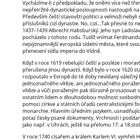
Vycházíme-li z předpokladu, že oněmi více než tř
nepřetržité dynastické posloupnosti nastoupili n
Především čeští stavovští politici a velmoži nebyl
příslušníků cizí dynastie. No, cizí…Tak přesné to 
1437–1439 Albrecht Habsburský. Jeho syn Ladislav
pocházelo z tohoto rodu. Tudíž vnímat Ferdinanda 
nejvýznamnější evropská sídelní města, které svo
přenesení sídla imperia do Vídně.
Když v roce 1619 rebelující čeští a posléze i moravš
přerušena jinou dynastií. Když bylo v roce 1620 st
rozpoutalo v Evropě do té doby nevídaný válečný k
jednoznačného vítěze, ani jednoznačného poražen
vítěze a vůči poraženým pak důrazně prosazovat své 
ostatním lidem o dlouhodobou možnost svobodně v
pomoci církve a státních úřadů centralistickými f
monarchie. Hlavním úředním jazykem, usnadňujícím
potaz česky psané dokumenty. Vrchnosti i poddaní 
jako např. v Uhrách, ještě na přelomu 17. a 18.stol
V roce 1740 císařem a králem Karlem VI. vymřeli 