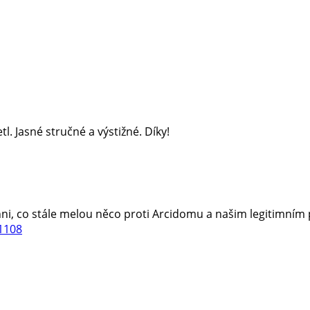
l. Jasné stručné a výstižné. Díky!
šichni, co stále melou něco proti Arcidomu a našim legitimní
1108