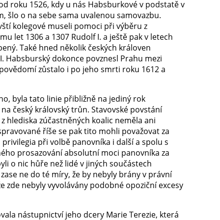
 od roku 1526, kdy u nás Habsburkové v podstatě v
ším, šlo o na sebe sama uvalenou samovazbu.
avští kolegové museli pomoci při výběru z
 let 1306 a 1307 Rudolf I. a ještě pak v letech
bený. Také hned několik českých královen
f II. Habsburský dokonce povznesl Prahu mezi
povědomí zůstalo i po jeho smrti roku 1612 a
o, byla tato linie přibližně na jediný rok
y na český královský trůn. Stavovské povstání
 z hlediska zúčastněných koalic neměla ani
ravované říše se pak tito mohli považovat za
privilegia při volbě panovníka i další a spolu s
ného prosazování absolutní moci panovníka za
i o nic hůře než lidé v jiných součástech
ase ne do té míry, že by nebyly brány v právní
, že zde nebyly vyvolávány podobné opoziční excesy
la nástupnictví jeho dcery Marie Terezie, která