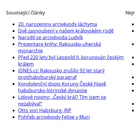
Související články
Nejn
20. narozeniny arcivévody Jáchyma
Dvě zasnoubení v našem královském rodě
Narodil se arcivévoda Ludvík
Prezentace knihy: Rakousko-uherská
monarchie
Před 220 lety byl Leopold II. korunován českým
králem
iDNES.cz: Rakousko zrušilo 92 let starý
protihabsburský paragraf
Kondolenční dopis Koruny České hlavě
habsbursko-lotrinské dynastie
Lidové noviny: „Český král? Tím jsem se
nezabýval“
Otto von Habsburg, RIP
Pohřeb arcivévody Felixe v Muri