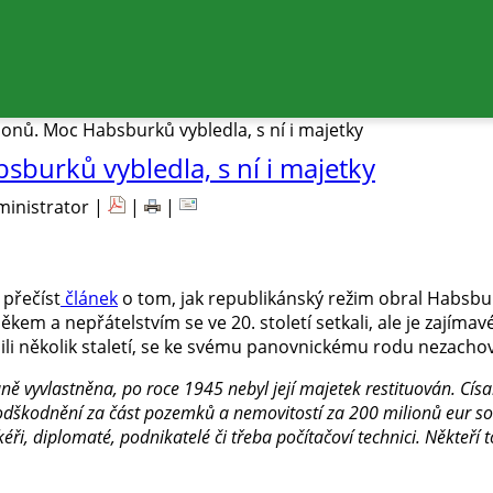
ionů. Moc Habsburků vybledla, s ní i majetky
sburků vybledla, s ní i majetky
ministrator |
|
|
 přečíst
článek
o tom, jak republikánský režim obral Habsbur
em a nepřátelstvím se ve 20. století setkali, ale je zajímav
ili několik staletí, se ke svému panovnickému rodu nezachov
vyvlastněna, po roce 1945 nebyl její majetek restituován. Císařs
 odškodnění za část pozemků a nemovitostí za 200 milionů eur s
ři, diplomaté, podnikatelé či třeba počítačoví technici. Někteří to 