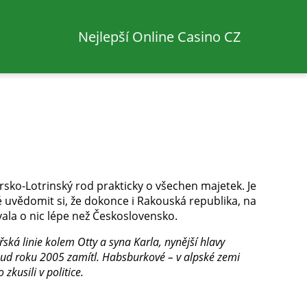
Nejlepší Online Casino CZ
sko-Lotrinský rod prakticky o všechen majetek. Je
é uvědomit si, že dokonce i Rakouská republika, na
ala o nic lépe než Československo.
ká linie kolem Otty a syna Karla, nynější hlavy
oud roku 2005 zamítl. Habsburkové – v alpské zemi
zkusili v politice.