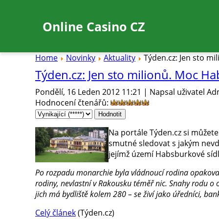
Online Casino CZ
Home
Novinky
Aktuality
Týden.cz: Jen sto mil
Týden.cz: Jen sto milionů. Moc Hab
Pondělí, 16 Leden 2012 11:21 | Napsal uživatel Ad
Hodnocení čtenářů
:
Na portále Týden.cz si můžete
smutné sledovat s jakým nevděk
jejímž území Habsburkové sídl
Po rozpadu monarchie byla vládnoucí rodina opakovaně 
rodiny, nevlastní v Rakousku téměř nic. Snahy rodu o
jich má bydliště kolem 280 – se živí jako úředníci, banké
Celý článek
(Týden.cz)