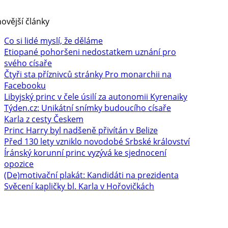
ovější články
Co si lidé myslí, že děláme
Etiopané pohoršeni nedostatkem uznání pro
svého císaře
Čtyři sta příznivců stránky Pro monarchii na
Facebooku
Libyjský princ v čele úsilí za autonomii Kyrenaiky
Týden.cz: Unikátní snímky budoucího císaře
Karla z cesty Českem
Princ Harry byl nadšeně přivítán v Belize
Před 130 lety vzniklo novodobé Srbské království
Íránský korunní princ vyzývá ke sjednocení
opozice
(De)motivační plakát: Kandidáti na prezidenta
Svěcení kapličky bl. Karla v Hořovičkách