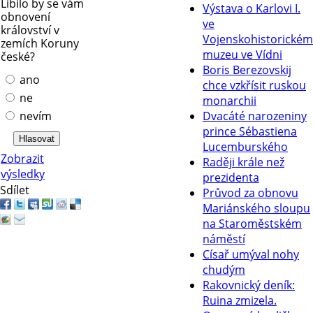
Líbilo by se vám
Výstava o Karlovi I.
obnovení
ve
království v
Vojenskohistorickém
zemích Koruny
muzeu ve Vídni
české?
Boris Berezovskij
ano
chce vzkřísit ruskou
ne
monarchii
nevím
Dvacáté narozeniny
prince Sébastiena
Lucemburského
Zobrazit
Raději krále než
výsledky
prezidenta
Sdílet
Průvod za obnovu
Mariánského sloupu
na Staroměstském
náměstí
Císař umýval nohy
chudým
Rakovnický deník:
Ruina zmizela.