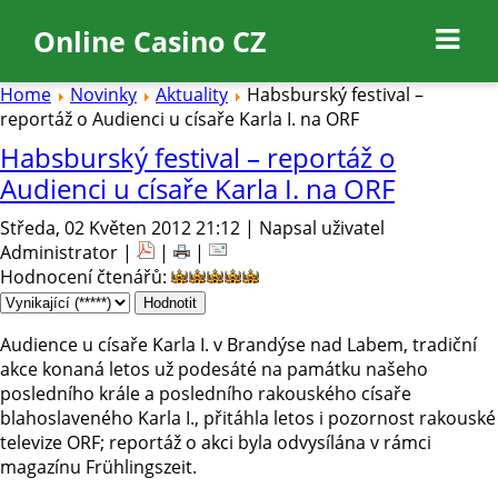
Online Casino CZ
Home
Novinky
Aktuality
Habsburský festival –
reportáž o Audienci u císaře Karla I. na ORF
Habsburský festival – reportáž o
Audienci u císaře Karla I. na ORF
Středa, 02 Květen 2012 21:12 | Napsal uživatel
Administrator |
|
|
Hodnocení čtenářů
:
Audience u císaře Karla I. v Brandýse nad Labem, tradiční
akce konaná letos už podesáté na památku našeho
posledního krále a posledního rakouského císaře
blahoslaveného Karla I., přitáhla letos i pozornost rakouské
televize ORF; reportáž o akci byla odvysílána v rámci
magazínu Frühlingszeit.