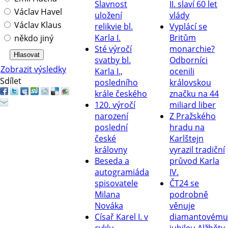
Slavnost
II. slaví 60 let
Václav Havel
uložení
vlády
Václav Klaus
relikvie bl.
Vyplácí se
Karla I.
Britům
někdo jiný
Sté výročí
monarchie?
svatby bl.
Odborníci
Zobrazit výsledky
Karla I.,
ocenili
Sdílet
posledního
královskou
krále českého
značku na 44
120. výročí
miliard liber
narození
Z Pražského
poslední
hradu na
české
Karlštejn
královny
vyrazil tradiční
Beseda a
průvod Karla
autogramiáda
IV.
spisovatele
ČT24 se
Milana
podrobně
Nováka
věnuje
Císař Karel I. v
diamantovému