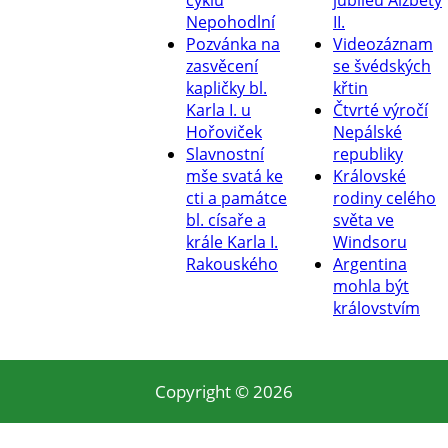
cyklu
jubileu Alžběty
Nepohodlní
II.
Pozvánka na
Videozáznam
zasvěcení
se švédských
kapličky bl.
křtin
Karla I. u
Čtvrté výročí
Hořoviček
Nepálské
Slavnostní
republiky
mše svatá ke
Královské
cti a památce
rodiny celého
bl. císaře a
světa ve
krále Karla I.
Windsoru
Rakouského
Argentina
mohla být
královstvím
Copyright © 2026