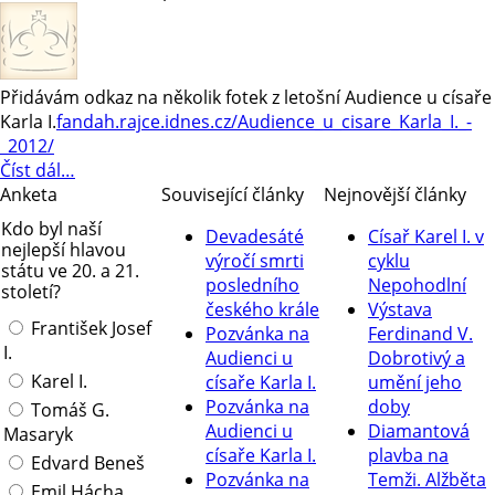
Přidávám odkaz na několik fotek z letošní Audience u císaře
Karla I.
fandah.rajce.idnes.cz/Audience_u_cisare_Karla_I._-
_2012/
Číst dál…
Anketa
Související články
Nejnovější články
Kdo byl naší
Devadesáté
Císař Karel I. v
nejlepší hlavou
výročí smrti
cyklu
státu ve 20. a 21.
posledního
Nepohodlní
století?
českého krále
Výstava
František Josef
Pozvánka na
Ferdinand V.
I.
Audienci u
Dobrotivý a
Karel I.
císaře Karla I.
umění jeho
Pozvánka na
doby
Tomáš G.
Audienci u
Diamantová
Masaryk
císaře Karla I.
plavba na
Edvard Beneš
Pozvánka na
Temži. Alžběta
Emil Hácha