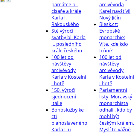
památce bl.
arcivévoda
císaře a krále
Karel navštívil
Karla I.
Nový Jičín
Rakouského
Blesk.cz:
Sté výročí
Evropské
svatby bl. Karla
monarchie:
I., posledního
Víte, kde kdo
krále českého
trůní?
100 let od
100 let od
návštěvy
návštěvy
arcivévody
arcivévody
Karla v Kostelní
Karla v Kostelní
Lhotě
Lhotě
150. výročí
Parlamentní
sjednocení
listy: Moravský
Itálie
monarchista
Bohoslužby ke
odhalil, kdo by
cti
mohl být
blahoslaveného
českým králem.
Karla I. u
Myslí to vážně