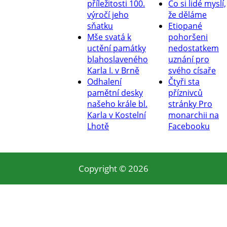
příležitosti 100.
Co si lidé myslí,
výročí jeho
že děláme
sňatku
Etiopané
Mše svatá k
pohoršeni
uctění památky
nedostatkem
blahoslaveného
uznání pro
Karla I. v Brně
svého císaře
Odhalení
Čtyři sta
pamětní desky
příznivců
našeho krále bl.
stránky Pro
Karla v Kostelní
monarchii na
Lhotě
Facebooku
Copyright © 2026