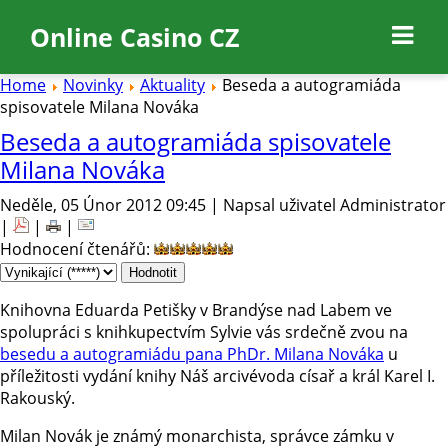
Online Casino CZ
Home
Novinky
Aktuality
Beseda a autogramiáda
spisovatele Milana Nováka
Beseda a autogramiáda spisovatele
Milana Nováka
Neděle, 05 Únor 2012 09:45 | Napsal uživatel Administrator
|
|
|
Hodnocení čtenářů
:
Knihovna Eduarda Petišky v Brandýse nad Labem ve
spolupráci s knihkupectvím Sylvie vás srdečně zvou na
besedu a autogramiádu pana PhDr. Milana Nováka
u
příležitosti vydání knihy Náš arcivévoda císař a král Karel I.
Rakouský.
Milan Novák je známý monarchista, správce zámku v