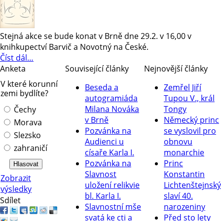
Stejná akce se bude konat v Brně dne 29.2. v 16,00 v
knihkupectví Barvič a Novotný na České.
Číst dál…
Anketa
Související články
Nejnovější články
V které korunní
Beseda a
Zemřel Jiří
zemi bydlíte?
autogramiáda
Tupou V., král
Milana Nováka
Tongy
Čechy
v Brně
Německý princ
Morava
Pozvánka na
se vyslovil pro
Slezsko
Audienci u
obnovu
zahraničí
císaře Karla I.
monarchie
Pozvánka na
Princ
Slavnost
Konstantin
Zobrazit
uložení relikvie
Lichtenštejnský
výsledky
bl. Karla I.
slaví 40.
Sdílet
Slavnostní mše
narozeniny
svatá ke cti a
Před sto lety