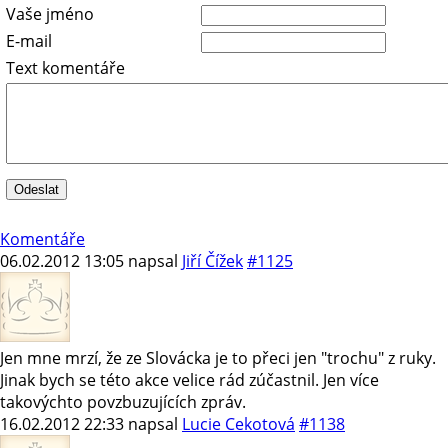
Vaše jméno
E-mail
Text komentáře
Komentáře
06.02.2012 13:05
napsal
Jiří Čížek
#1125
Jen mne mrzí, že ze Slovácka je to přeci jen "trochu" z ruky.
Jinak bych se této akce velice rád zúčastnil. Jen více
takovýchto povzbuzujících zpráv.
16.02.2012 22:33
napsal
Lucie Cekotová
#1138