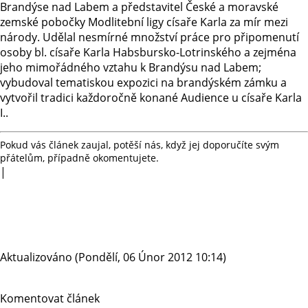
Brandýse nad Labem a představitel České a moravské
zemské pobočky Modlitební ligy císaře Karla za mír mezi
národy. Udělal nesmírné množství práce pro připomenutí
osoby bl. císaře Karla Habsbursko-Lotrinského a zejména
jeho mimořádného vztahu k Brandýsu nad Labem;
vybudoval tematiskou expozici na brandýském zámku a
vytvořil tradici každoročně konané Audience u císaře Karla
I..
Pokud vás článek zaujal, potěší nás, když jej doporučíte svým
přátelům, případně okomentujete.
|
Aktualizováno (Pondělí, 06 Únor 2012 10:14)
Komentovat článek