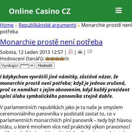
Online Casino CZ
Home
Republikánské argumenty
Monarchie prostě není
potřeba
Monarchie prostě není potřeba
Sobota, 12 Leden 2013 12:57 |
|
|
Hodnocení čtenářů
:
I kdybychom vyvrátili jiné námitky, zůstává názor, že
monarchie prostě není potřeba; když je jednou zrušená,
proč se namáhat s jejím obnovením, když každý prezident
splní úlohu symbolického panovníka stejně dobře.
V parlamentních republikách jako je ta naše je smyslem
ceremoniálního panovníka v podstatě zastat to, co v
parlamentních monarchiích plní panovník – tedy být hlavou
státu, u které mnohem více než praktický výkon pravomocí