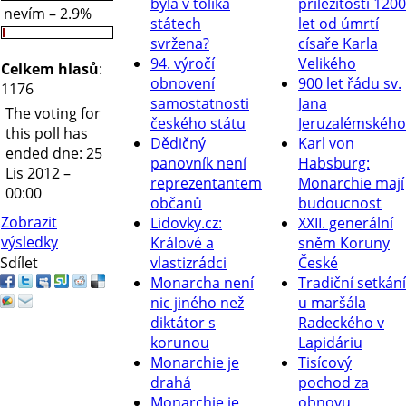
byla v tolika
příležitosti 1200
nevím – 2.9%
státech
let od úmrtí
svržena?
císaře Karla
94. výročí
Velikého
Celkem hlasů
:
obnovení
900 let řádu sv.
1176
samostatnosti
Jana
The voting for
českého státu
Jeruzalémského
this poll has
Dědičný
Karl von
ended dne: 25
panovník není
Habsburg:
Lis 2012 –
reprezentantem
Monarchie mají
00:00
občanů
budoucnost
Zobrazit
Lidovky.cz:
XXII. generální
výsledky
Králové a
sněm Koruny
Sdílet
vlastizrádci
České
Monarcha není
Tradiční setkání
nic jiného než
u maršála
diktátor s
Radeckého v
korunou
Lapidáriu
Monarchie je
Tisícový
drahá
pochod za
Monarchie je
obnovu