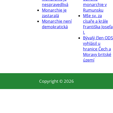
nespravedlivá
monarchie v
Monarchie je
Rumunsku
zastaralá
Mše sv. za
Monarchie není
císaře a krále
demokratická
Františka Josefa
I.
Bývalý člen ODS
vyhlásil u
hranice Čech a
Moravy britské
území
Copyright © 2026