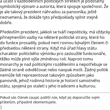
a účast v každodenních politických střetech je podstatný
symbolický význam a autorita, která spojuje společnost. Že
je ale takový prezident náhradou za panovníka, ještě
neznamená, že dokáže tyto předpoklady splnit stejně
dobře.
Především prezident, jakkoli se tváří nepoliticky, má vždycky
přinejmenším vazby na některé politické strany, které ho
do funkce prosadily, pokud není rovnou bývalým členem či
předsedou některé strany. Když má úřad hlavy státu
charakter politického výminku pro zasloužilé funkcionáře,
těžko může plnit výše zmíněnou roli. Naproti tomu
monarchy je nad politickými rozděleními a nepotřebuje se
žádné straně odvděčovat nebo naopak mstít. Žádný politik
nemůže lidi reprezentovat takovým způsobem jako
panovník, jehož rodinná historie je historií samotného
státu, spojená po staletí s jeho tradicemi a kulturou.
Pokud vás článek zaujal, potěší nás, když jej doporučíte svým
přátelům, případně okomentujete.
|