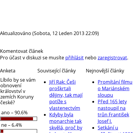
Aktualizováno (Sobota, 12 Leden 2013 22:09)
Komentovat článek
Pro účast v diskuzi se musíte
přihlásit
nebo
zaregistrovat
.
Anketa
Související články
Nejnovější články
Líbilo by se vám
Jiří Rak: Češi
Promítání filmu
obnovení
proškrtali
o Mariánském
království v
dějiny, tak mají
sloupu
zemích Koruny
potíže s
Před 165 lety
české?
vlastenectvím
nastoupil na
ano – 90.6%
Kdyby byla
trůn František
monarchie tak
Josef I.
ne – 6.4%
skvělá, proč by
Setkání u