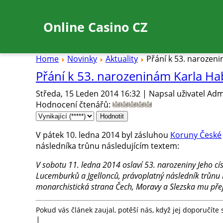
Online Casino CZ
Home
Novinky
Aktuality
Přání k 53. narozen
Přání k 53. narozeninám Karla H
Středa, 15 Leden 2014 16:32 | Napsal uživatel Adm
Hodnocení čtenářů
:
V pátek 10. ledna 2014 byl zásluhou
Koruny České
následníka trůnu následujícím textem:
V sobotu 11. ledna 2014 oslaví 53. narozeniny Jeho cí
Lucemburků a Jgellonců, právoplatný následník trůnu
monarchistická strana Čech, Moravy a Slezska mu pře
Pokud vás článek zaujal, potěší nás, když jej doporučít
|