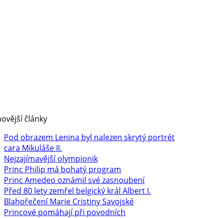
ovější články
Pod obrazem Lenina byl nalezen skrytý portrét
cara Mikuláše II.
Nejzajímavější olympionik
Princ Philip má bohatý program
Princ Amedeo oznámil své zasnoubení
Před 80 lety zemřel belgický král Albert I.
Blahořečení Marie Cristiny Savojské
Princové pomáhají při povodních