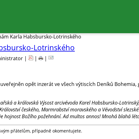
inám Karla Habsbursko-Lotrinského
absbursko-Lotrinského
inistrator |
|
|
uveřejněn opět inzerát ve všech výtiscích Deníků Bohemia, 
sařská a královská Výsost arcivévoda Karel Habsbursko-Lotrinský
 Království českého, Marmrabství moravského a Vévodství slezsk
je hojnost Božího požehnání. Ad multos annos! Mnohá blahá léta
e svým přátelům, případně okomentujete.