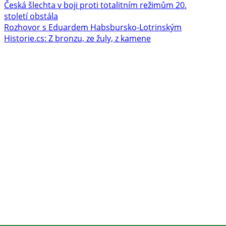
Česká šlechta v boji proti totalitním režimům 20.
století obstála
Rozhovor s Eduardem Habsbursko-Lotrinským
Historie.cs: Z bronzu, ze žuly, z kamene