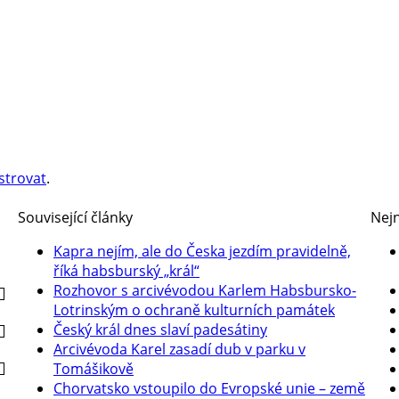
strovat
.
Související články
Nejn
Kapra nejím, ale do Česka jezdím pravidelně,
říká habsburský „král“
Rozhovor s arcivévodou Karlem Habsbursko-
Lotrinským o ochraně kulturních památek
Český král dnes slaví padesátiny
Arcivévoda Karel zasadí dub v parku v
Tomášikově
Chorvatsko vstoupilo do Evropské unie – země