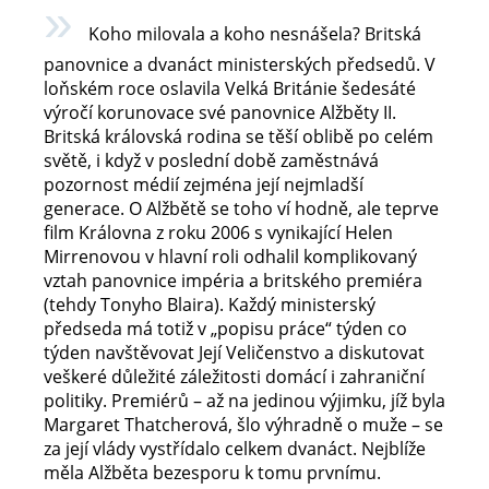
Koho milovala a koho nesnášela? Britská
panovnice a dvanáct ministerských předsedů.
V
loňském roce oslavila Velká Británie šedesáté
výročí korunovace své panovnice Alžběty II.
Britská královská rodina se těší oblibě po celém
světě, i když v poslední době zaměstnává
pozornost médií zejména její nejmladší
generace. O Alžbětě se toho ví hodně, ale teprve
film Královna z roku 2006 s vynikající Helen
Mirrenovou v hlavní roli odhalil komplikovaný
vztah panovnice impéria a britského premiéra
(tehdy Tonyho Blaira).
Každý ministerský
předseda má totiž v „popisu práce“ týden co
týden navštěvovat Její Veličenstvo a diskutovat
veškeré důležité záležitosti domácí i zahraniční
politiky. Premiérů – až na jedinou výjimku, jíž byla
Margaret Thatcherová, šlo výhradně o muže – se
za její vlády vystřídalo celkem dvanáct. Nejblíže
měla Alžběta bezesporu k tomu prvnímu.