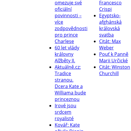
omezuje své
Francesco
oficiální
Crispi
povinnosti –
Egyptsko-
více
afghánská
zodpovědnosti
královská
pro prince
svatba
Charlese
Citát: Max
60 let vlády
Weber
královny
Pouť k Panně
Alžběty II.
Marii Určické
Aktuálně.cz:
Citát: Winston
Tradice
Churchill
stranou.
Dcera Kate a
Williama bude
princeznou
Irové jsou
srdcem
royalisté
Kovář: Kate