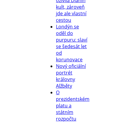
oživila Dianin
kult, zároveň
jde ale vlastní
cestou
Londýn se
oděl do
purpuru: slaví
se šedesát let
od
korunovace
Nový oficiální
portrét
královny
Alžběty
O
prezidentském
platu a
státním
rozpočtu