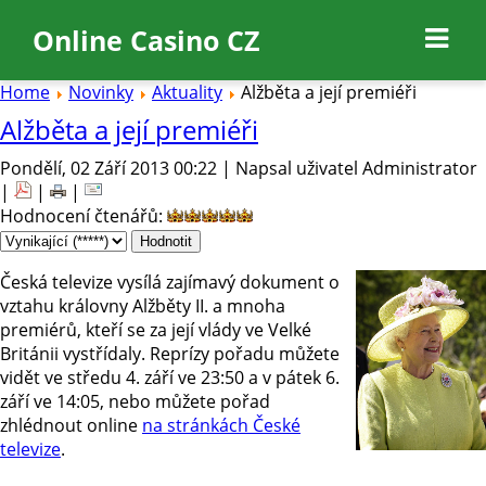
Online Casino CZ
Home
Novinky
Aktuality
Alžběta a její premiéři
Alžběta a její premiéři
Pondělí, 02 Září 2013 00:22 | Napsal uživatel Administrator
|
|
|
Hodnocení čtenářů
:
Česká televize vysílá zajímavý dokument o
vztahu královny Alžběty II. a mnoha
premiérů, kteří se za její vlády ve Velké
Británii vystřídaly. Reprízy pořadu můžete
vidět ve středu 4. září ve 23:50 a v pátek 6.
září ve 14:05, nebo můžete pořad
zhlédnout online
na stránkách České
televize
.