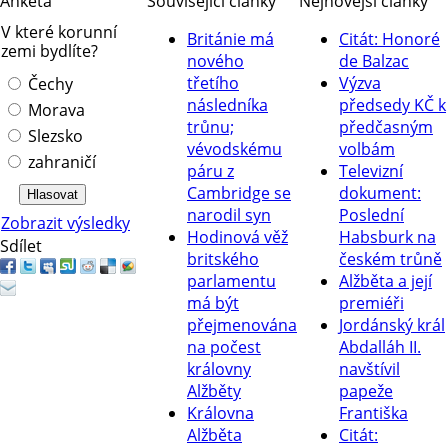
Anketa
Související články
Nejnovější články
V které korunní
Británie má
Citát: Honoré
zemi bydlíte?
nového
de Balzac
třetího
Výzva
Čechy
následníka
předsedy KČ k
Morava
trůnu;
předčasným
Slezsko
vévodskému
volbám
zahraničí
páru z
Televizní
Cambridge se
dokument:
narodil syn
Poslední
Zobrazit výsledky
Hodinová věž
Habsburk na
Sdílet
britského
českém trůně
parlamentu
Alžběta a její
má být
premiéři
přejmenována
Jordánský král
na počest
Abdalláh II.
královny
navštívil
Alžběty
papeže
Královna
Františka
Alžběta
Citát: